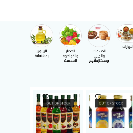
لبهارات
الحشوات
الخضار
الزيتون
السكر
والجيلي
والفواكهه
بمشتقاتة
ومستلزماتهم
المجمدة
OUT OF STOCK
OUT OF STOCK