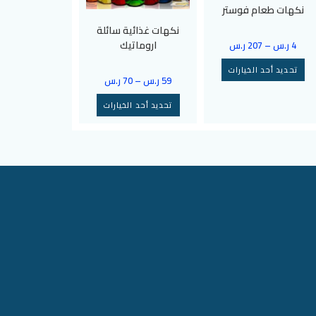
نكهات طعام فوستر
نكهات غذائية سائلة
اروماتيك
4
ر.س
–
207
ر.س
تحديد أحد الخيارات
59
ر.س
–
70
ر.س
تحديد أحد الخيارات