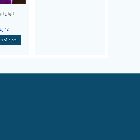
الوان الب
42
ر.
تحديد أحد ا