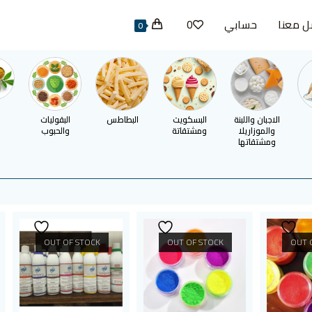
ل معنا
حسابي
0
0
ا
الاجبان واللبنة
البسكويت
البطاطس
البقوليات
والموزاريلا
ومشتقاتة
والحبوب
ومشتقاتها
OUT OF STOCK
OUT OF STOCK
OUT 