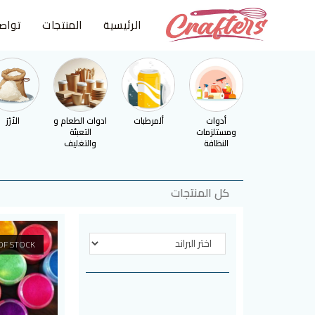
الرئيسية
المنتجات
تواص
أدوات
ألمرطبات
ادوات الطعام و
الأرُز
ومستلزمات
التعبئة
النظافة
والتغليف
كل المنتجات
OF STOCK