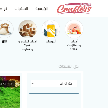
الرئيسية
المنتجات
تواص
أدوات
ألمرطبات
ادوات الطعام و
الأرُز
ومستلزمات
التعبئة
النظافة
والتغليف
كل المنتجات
OF STOCK