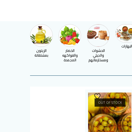
لبهارات
الحشوات
الخضار
الزيتون
السكر
والجيلي
والفواكهه
بمشتقاتة
ومستلزماتهم
المجمدة
OUT OF STOCK