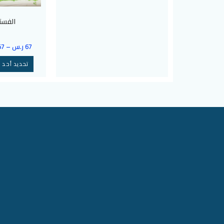
الفست
67
ر.س
–
57
تحديد أحد ا