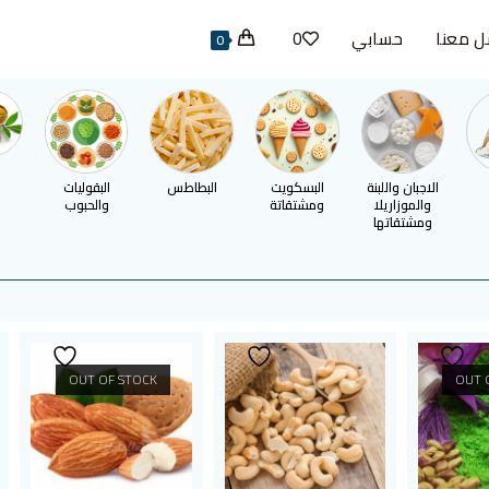
ل معنا
حسابي
0
0
ا
الاجبان واللبنة
البسكويت
البطاطس
البقوليات
والموزاريلا
ومشتقاتة
والحبوب
ومشتقاتها
OUT OF STOCK
OUT 