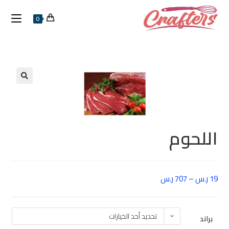
0
اللحوم
19
ر.س
–
707
ر.س
تحديد أحد الخيارات
براند