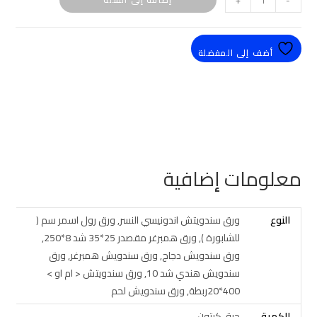
+
-
أضف إلى المفضلة
معلومات إضافية
النوع
ورق سندويتش اندونيسي النسر, ورق رول اسمر سم (
للشابورة ), ورق همبرغر مقصدر 25*35 شد 8*250,
ورق سندويش دجاج, ورق سندويش همبرغر, ورق
سندويش هندي شد 10, ورق سندويتش < ام او >
400*20ربطة, ورق سندويش لحم
الكمية
حبة, كرتون