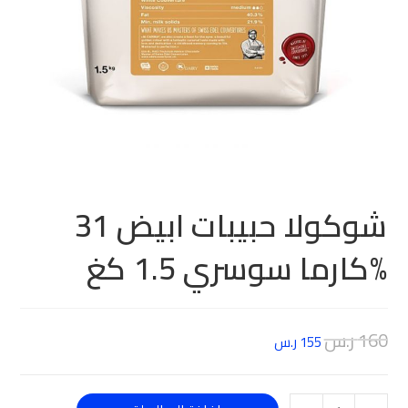
شوكولا حبيبات ابيض 31
%كارما سوسري 1.5 كغ
160
ر.س
155
ر.س