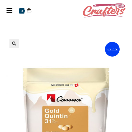
0
تخفيض!