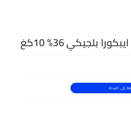
را بلجيكي 36% 10كغ
ة إلى السلة