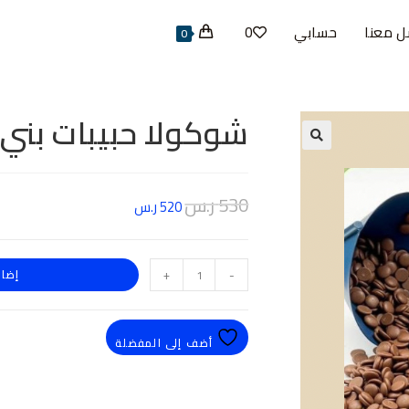
ل معنا
حسابي
0
0
شوكولا حبيبات بني ايبكو
530
ر.س
520
ر.س
-
+
إضاف
أضف إلى المفضلة