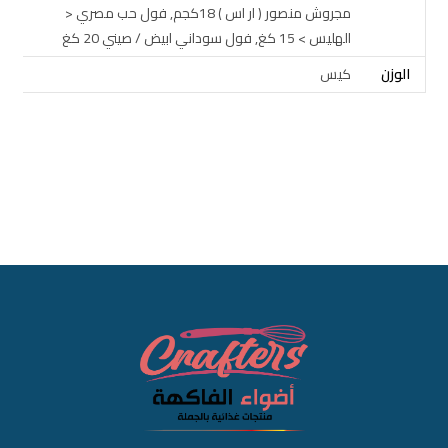
مجروش منصور ( ار اس ) 18كجم, فول حب مصري <
الهليس > 15 كغ, فول سوداني ابيض / صيني 20 كغ
الوزن
كيس