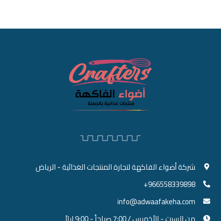
شركة أضواء الفاكهة لتجارة المنتجات الغذائية - الرياض
966558339898+
info@adwaafakeha.com
من السبت - الأخميس / 7:00 صباحاً - 9:00 ليلاً