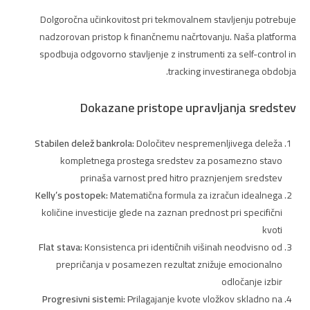
Dolgoročna učinkovitost pri tekmovalnem stavljenju potrebuje
nadzorovan pristop k finančnemu načrtovanju. Naša platforma
spodbuja odgovorno stavljenje z instrumenti za self-control in
tracking investiranega obdobja.
Dokazane pristope upravljanja sredstev
Stabilen delež bankrola:
Določitev nespremenljivega deleža
kompletnega prostega sredstev za posamezno stavo
prinaša varnost pred hitro praznjenjem sredstev
Kelly’s postopek:
Matematična formula za izračun idealnega
količine investicije glede na zaznan prednost pri specifični
kvoti
Flat stava:
Konsistenca pri identičnih višinah neodvisno od
prepričanja v posamezen rezultat znižuje emocionalno
odločanje izbir
Progresivni sistemi:
Prilagajanje kvote vložkov skladno na