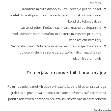
moštev
Kondicija minulih dvobojev:
Preučevanje pet do deset
preteklih nastopov prikazuje sedanjo kondicijsko in mentalno
kondicijo tekmovalcev
Lastni stadion:
Podatki razkrivajo znatno odstopanje v
produktivnosti med domačimi in eksternimi nastopi pri skoraj
vseh athletic kategorij
Sezonski vzorci:
Določene moštva realizirajo višje dosežke v
določenih delih sezone zaradi taktičnhih prilagoditev ali
ekipnih sprememb
Primerjava raznovrstnih tipov tečajev
Razumevanje raznolikih tipov prikaza tečajev je ključno za vsakega
igralca, ki si prizadeva optimizirati svoje možnosti. Naša platforma
ponuja adaptiven postopek prikaza, ki ustreza vašim preferencam.
Vrsta kvote