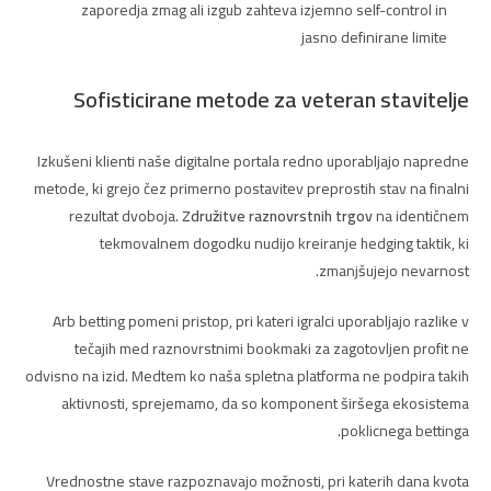
zaporedja zmag ali izgub zahteva izjemno self-control in
jasno definirane limite
Sofisticirane metode za veteran stavitelje
Izkušeni klienti naše digitalne portala redno uporabljajo napredne
metode, ki grejo čez primerno postavitev preprostih stav na finalni
rezultat dvoboja.
Združitve raznovrstnih trgov
na identičnem
tekmovalnem dogodku nudijo kreiranje hedging taktik, ki
zmanjšujejo nevarnost.
Arb betting pomeni pristop, pri kateri igralci uporabljajo razlike v
tečajih med raznovrstnimi bookmaki za zagotovljen profit ne
odvisno na izid. Medtem ko naša spletna platforma ne podpira takih
aktivnosti, sprejemamo, da so komponent širšega ekosistema
poklicnega bettinga.
Vrednostne stave razpoznavajo možnosti, pri katerih dana kvota