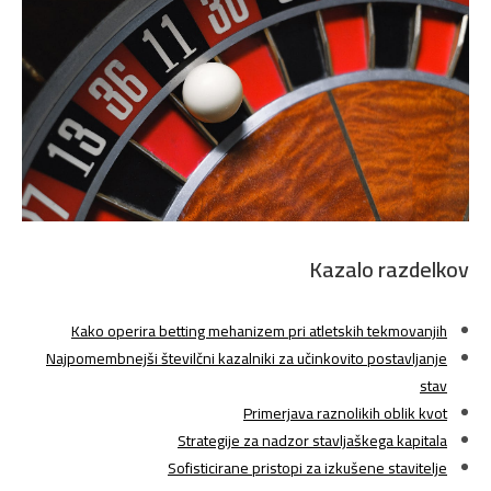
Kazalo razdelkov
Kako operira betting mehanizem pri atletskih tekmovanjih
Najpomembnejši številčni kazalniki za učinkovito postavljanje
stav
Primerjava raznolikih oblik kvot
Strategije za nadzor stavljaškega kapitala
Sofisticirane pristopi za izkušene stavitelje