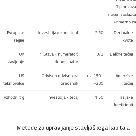
Tip prikaza
Izračun zaslužka
Primerno za
Evropske
Investicija × koeficient
2.50
Decimalne
regije
kvote
UK
(Stava × numerator) ÷
3/2
Delčne tečaji
stavljenje
denominator
US
Odvisno odvisno na
+150 oz.
Ameriške
tekmovalce
predznak
-200
tečaji
vzhodni trg
Investicija × tečaj
1.50
azijske
koeficienti
Metode za upravljanje stavljaškega kapitala