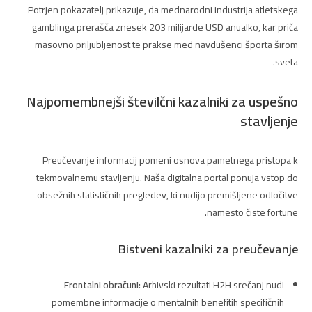
Potrjen pokazatelj prikazuje, da mednarodni industrija atletskega
gamblinga prerašča znesek 203 milijarde USD anualko, kar priča
masovno priljubljenost te prakse med navdušenci športa širom
sveta.
Najpomembnejši številčni kazalniki za uspešno
stavljenje
Preučevanje informacij pomeni osnova pametnega pristopa k
tekmovalnemu stavljenju. Naša digitalna portal ponuja vstop do
obsežnih statističnih pregledev, ki nudijo premišljene odločitve
namesto čiste fortune.
Bistveni kazalniki za preučevanje
Frontalni obračuni:
Arhivski rezultati H2H srečanj nudi
pomembne informacije o mentalnih benefitih specifičnih