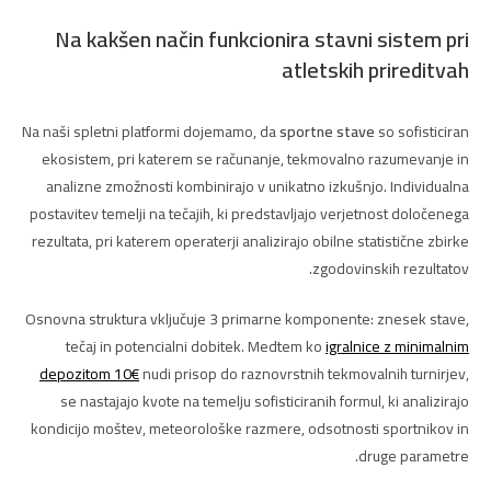
Na kakšen način funkcionira stavni sistem pri
atletskih prireditvah
Na naši spletni platformi dojemamo, da
sportne stave
so sofisticiran
ekosistem, pri katerem se računanje, tekmovalno razumevanje in
analizne zmožnosti kombinirajo v unikatno izkušnjo. Individualna
postavitev temelji na tečajih, ki predstavljajo verjetnost določenega
rezultata, pri katerem operaterji analizirajo obilne statistične zbirke
zgodovinskih rezultatov.
Osnovna struktura vključuje 3 primarne komponente: znesek stave,
tečaj in potencialni dobitek. Medtem ko
igralnice z minimalnim
depozitom 10€
nudi prisop do raznovrstnih tekmovalnih turnirjev,
se nastajajo kvote na temelju sofisticiranih formul, ki analizirajo
kondicijo moštev, meteorološke razmere, odsotnosti sportnikov in
druge parametre.