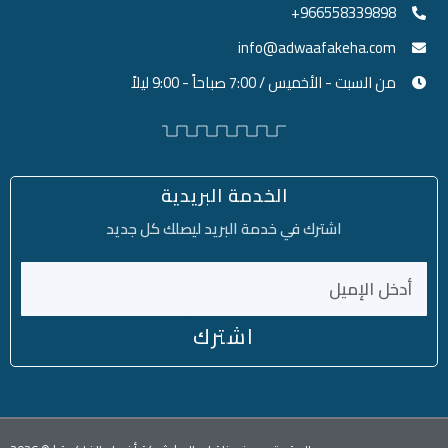
966558339898+
info@adwaafakeha.com
من السبت - الأخميس / 7:00 صباحاً - 9:00 ليلاً
الخدمة البريدية
اشترك في خدمة البريد ليصلك كل جديد
اشترك