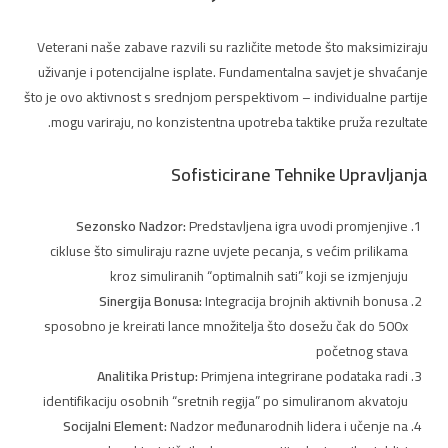
Veterani naše zabave razvili su različite metode što maksimiziraju
uživanje i potencijalne isplate. Fundamentalna savjet je shvaćanje
što je ovo aktivnost s srednjom perspektivom – individualne partije
mogu variraju, no konzistentna upotreba taktike pruža rezultate.
Sofisticirane Tehnike Upravljanja
Sezonsko Nadzor:
Predstavljena igra uvodi promjenjive
cikluse što simuliraju razne uvjete pecanja, s većim prilikama
kroz simuliranih “optimalnih sati” koji se izmjenjuju
Sinergija Bonusa:
Integracija brojnih aktivnih bonusa
sposobno je kreirati lance množitelja što dosežu čak do 500x
početnog stava
Analitika Pristup:
Primjena integrirane podataka radi
identifikaciju osobnih “sretnih regija” po simuliranom akvatoju
Socijalni Element:
Nadzor međunarodnih lidera i učenje na