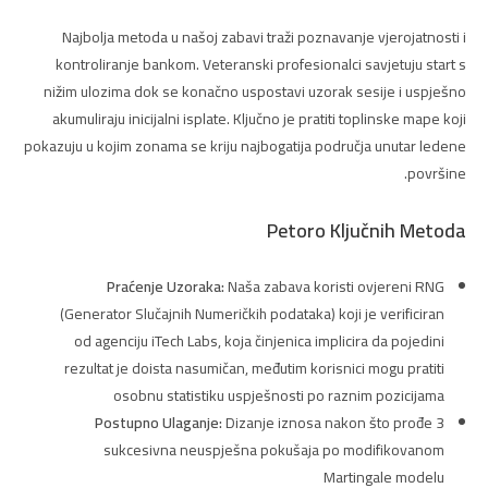
Najbolja metoda u našoj zabavi traži poznavanje vjerojatnosti i
kontroliranje bankom. Veteranski profesionalci savjetuju start s
nižim ulozima dok se konačno uspostavi uzorak sesije i uspješno
akumuliraju inicijalni isplate. Ključno je pratiti toplinske mape koji
pokazuju u kojim zonama se kriju najbogatija područja unutar ledene
površine.
Petoro Ključnih Metoda
Praćenje Uzoraka:
Naša zabava koristi ovjereni RNG
(Generator Slučajnih Numeričkih podataka) koji je verificiran
od agenciju iTech Labs, koja činjenica implicira da pojedini
rezultat je doista nasumičan, međutim korisnici mogu pratiti
osobnu statistiku uspješnosti po raznim pozicijama
Postupno Ulaganje:
Dizanje iznosa nakon što prođe 3
sukcesivna neuspješna pokušaja po modifikovanom
Martingale modelu