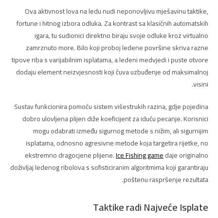
Ova aktivnost lova na ledu nudi neponovljivu mješavinu taktike,
fortune i hitnog izbora odluka. Za kontrast sa klasičnih automatskih
igara, tu sudionici direktno biraju svoje odluke kroz virtualno
zamrznuto more. Bilo koji proboj ledene površine skriva razne
tipove riba s varijabilnim isplatama, a ledeni medvjedi i puste otvore
dodaju element neizvjesnosti koji čuva uzbuđenje od maksimalnoj
visini.
Sustav funkcionira pomoću sistem višestrukih razina, gdje pojedina
dobro ulovljena plijen diže koeficijent za iduću pecanje. Korisnici
mogu odabrati između sigurnog metode s nižim, ali sigurnijim
isplatama, odnosno agresivne metode koja targetira rijetke, no
ekstremno dragocjene plijene.
Ice Fishing game
daje originalno
doživljaj ledenog ribolova s sofisticiranim algoritmima koji garantiraju
poštenu raspršenje rezultata.
Taktike radi Najveće Isplate