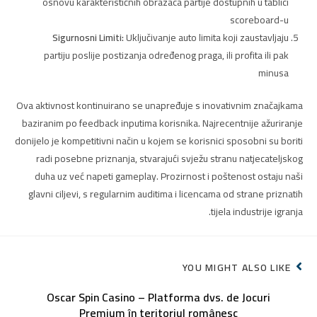
osnovu karakterističnih obrazaca partije dostupnih u tablici
scoreboard-u
Sigurnosni Limiti:
Uključivanje auto limita koji zaustavljaju
partiju poslije postizanja određenog praga, ili profita ili pak
minusa
Ova aktivnost kontinuirano se unapređuje s inovativnim značajkama
baziranim po feedback inputima korisnika. Najrecentnije ažuriranje
donijelo je kompetitivni način u kojem se korisnici sposobni su boriti
radi posebne priznanja, stvarajući svježu stranu natjecateljskog
duha uz već napeti gameplay. Prozirnost i poštenost ostaju naši
glavni ciljevi, s regularnim auditima i licencama od strane priznatih
tijela industrije igranja.
YOU MIGHT ALSO LIKE
Oscar Spin Casino – Platforma dvs. de Jocuri
Premium în teritoriul românesc