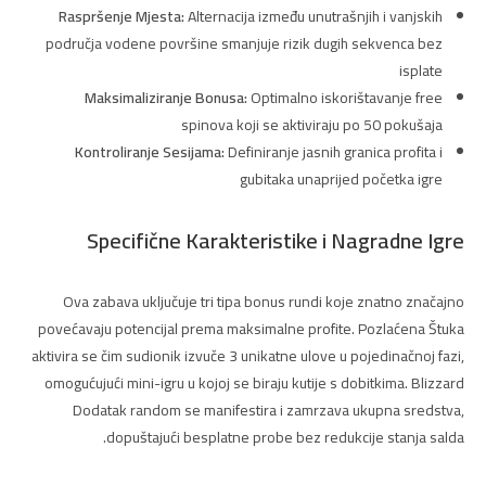
Raspršenje Mjesta:
Alternacija između unutrašnjih i vanjskih
područja vodene površine smanjuje rizik dugih sekvenca bez
isplate
Maksimaliziranje Bonusa:
Optimalno iskorištavanje free
spinova koji se aktiviraju po 50 pokušaja
Kontroliranje Sesijama:
Definiranje jasnih granica profita i
gubitaka unaprijed početka igre
Specifične Karakteristike i Nagradne Igre
Ova zabava uključuje tri tipa bonus rundi koje znatno značajno
povećavaju potencijal prema maksimalne profite. Pozlaćena Štuka
aktivira se čim sudionik izvuče 3 unikatne ulove u pojedinačnoj fazi,
omogućujući mini-igru u kojoj se biraju kutije s dobitkima. Blizzard
Dodatak random se manifestira i zamrzava ukupna sredstva,
dopuštajući besplatne probe bez redukcije stanja salda.