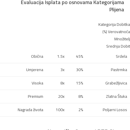
Evaluacija Isplata po osnovama Kategorijama
Plijena
Kategorija Dobitka
Verovatnoća (%)
Množitelj
Srednja Dobit
Obična
1.5x
45%
Srdela
Umjerena
3x
30%
Pastrmka
Visoka
8x
15%
Grabežljivica
Premium
20x
8%
Zlatna Štuka
Nagrada života
100x
2%
Poljarni Losos