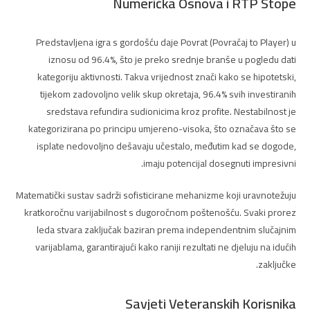
Numerička Osnova i RTP Stope
Predstavljena igra s gordošću daje Povrat (Povraćaj to Player) u
iznosu od 96.4%, što je preko srednje branše u pogledu dati
kategoriju aktivnosti. Takva vrijednost znači kako se hipotetski,
tijekom zadovoljno velik skup okretaja, 96.4% svih investiranih
sredstava refundira sudionicima kroz profite. Nestabilnost je
kategorizirana po principu umjereno-visoka, što označava što se
isplate nedovoljno dešavaju učestalo, međutim kad se dogode,
imaju potencijal dosegnuti impresivni.
Matematički sustav sadrži sofisticirane mehanizme koji uravnotežuju
kratkoročnu varijabilnost s dugoročnom poštenošću. Svaki prorez
leda stvara zaključak baziran prema independentnim slučajnim
varijablama, garantirajući kako raniji rezultati ne djeluju na idućih
zaključke.
Savjeti Veteranskih Korisnika