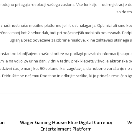
odejno prilagaja resoluciji vašega zaslona. Vse funkcije – od registracije d
so dostop
ačilnost naše mobilne platforme je hitrost nalaganja. Optimizirali smo kod
ečno v manj kot 2 sekundah, tudi pri počasnejših mobilnih povezavah. Podpi
igranja brez povezave za izbrane naslove, ki ne zahtevajo stalnega 
onstantno izboljšujemo našo storitev na podlagi povratnih informacij skupno
 je na voljo 24 ur na dan, 7 dni v tednu prek klepeta v živo, elektronske p
i odzivni čas je manj kot 90 sekund, kar zagotavlja, da nobeno vprašanje ne
 Pridružite se našemu Roostino in odkrijte razliko, ki jo prinaša resnično 
ion
Wager Gaming House: Elite Digital Currency
Ve
Entertainment Platform