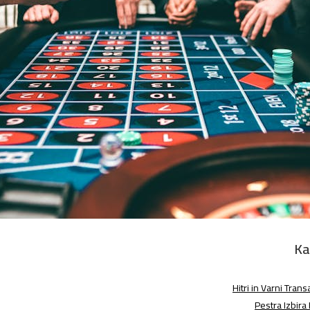
Ka
Hitri in Varni Trans
Pestra Izbira