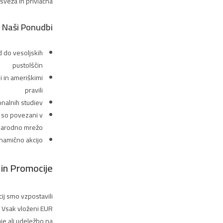
veža in privlačna.
v Naši Ponudbi
d do vesoljskih
pustolščin
i in ameriškimi
pravili
onalnih studiev
 so povezani v
arodno mrežo
dinamično akcijo
in Promocije
ij smo vzpostavili
. Vsak vloženi EUR
je ali udeležbo na