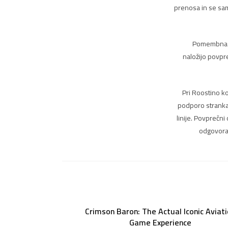
prenosa in se sam
Pomembna zn
naložijo povpr
Pri Roostino k
podporo strankam
linije. Povprečn
odgovora.
Crimson Baron: The Actual Iconic Aviat
Game Experience