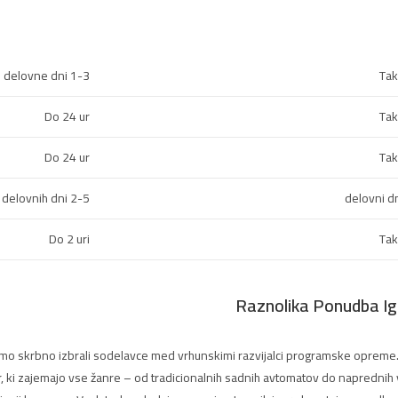
1-3 delovne dni
Tak
Do 24 ur
Tak
Do 24 ur
Tak
2-5 delovnih dni
Do 2 uri
Tak
Raznolika Ponudba Ig
smo skrbno izbrali sodelavce med vrhunskimi razvijalci programske opreme
r, ki zajemajo vse žanre – od tradicionalnih sadnih avtomatov do naprednih 