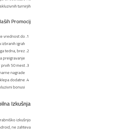
kluzivnih turnirjih.
aših Promocij
eže vrednost do
 izbranih igrah
ga tedna, brez
a preigravanje
 prvih 50 mest
narne nagrade
dklepa dodatne
skluzivni bonusi
ilna Izkušnja
orabniško izkušnjo
Android, ne zahteva