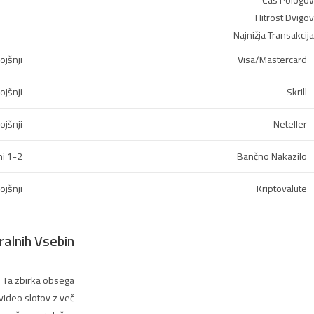
Čas Pologov
Hitrost Dvigov
Najnižja Transakcija
ojšnji
Visa/Mastercard
ojšnji
Skrill
ojšnji
Neteller
1-2 delovni dni
Bančno Nakazilo
ojšnji
Kriptovalute
ralnih Vsebin
. Ta zbirka obsega
video slotov z več