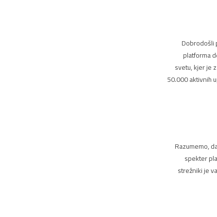
Dobrodošli 
platforma d
svetu, kjer je
50.000 aktivnih 
Razumemo, da s
spekter pla
strežniki je 