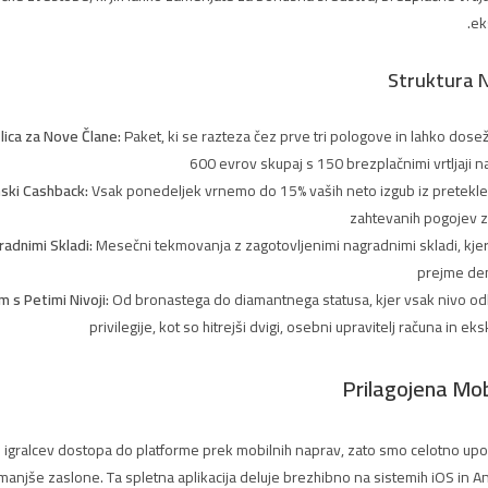
eks
Struktura N
ica za Nove Člane:
Paket, ki se razteza čez prve tri pologove in lahko dos
600 evrov skupaj s 150 brezplačnimi vrtljaji na
ski Cashback:
Vsak ponedeljek vrnemo do 15% vaših neto izgub iz pretekle
zahtevanih pogojev z
radnimi Skladi:
Mesečni tekmovanja z zagotovljenimi nagradnimi skladi, kjer
prejme de
 s Petimi Nivoji:
Od bronastega do diamantnega statusa, kjer vsak nivo o
privilegije, kot so hitrejši dvigi, osebni upravitelj računa in ek
Prilagojena Mob
 igralcev dostopa do platforme prek mobilnih naprav, zato smo celotno up
a manjše zaslone. Ta spletna aplikacija deluje brezhibno na sistemih iOS in 