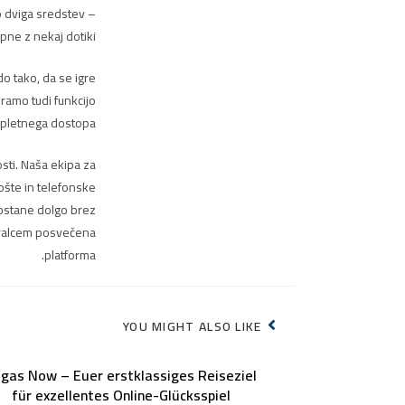
o dviga sredstev –
ne z nekaj dotiki.
o tako, da se igre
ramo tudi funkcijo
spletnega dostopa.
sti. Naša ekipa za
ošte in telefonske
 ostane dolgo brez
igralcem posvečena
platforma.
YOU MIGHT ALSO LIKE
gas Now – Euer erstklassiges Reiseziel
für exzellentes Online-Glücksspiel