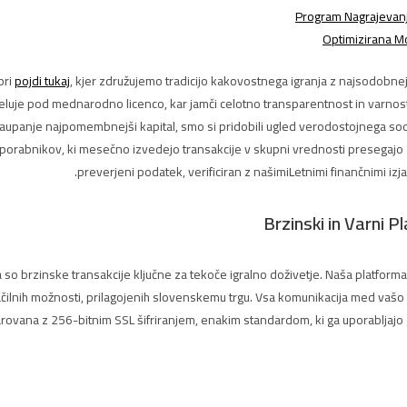
Program Nagrajevanj
Optimizirana Mo
pri
pojdi tukaj
, kjer združujemo tradicijo kakovostnega igranja z najsodobnej
eluje pod mednarodno licenco, kar jamči celotno transparentnost in varnos
 zaupanje najpomembnejši kapital, smo si pridobili ugled verodostojnega so
uporabnikov, ki mesečno izvedejo transakcije v skupni vrednosti presegajo 
preverjeni podatek, verificiran z našimiLetnimi finančnimi izj
Brzinski in Varni Pl
o brzinske transakcije ključne za tekoče igralno doživetje. Naša platfor
čilnih možnosti, prilagojenih slovenskemu trgu. Vsa komunikacija med vašo
varovana z 256-bitnim SSL šifriranjem, enakim standardom, ki ga uporabljajo