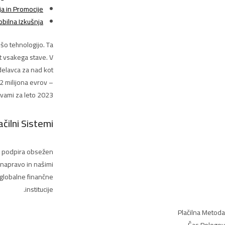
a in Promocije
bilna Izkušnja
šo tehnologijo. Ta
t vsakega stave. V
delavca za nad kot
2 milijona evrov –
avami za leto 2023.
ačilni Sistemi
ma podpira obsežen
 napravo in našimi
 globalne finančne
institucije.
Plačilna Metoda