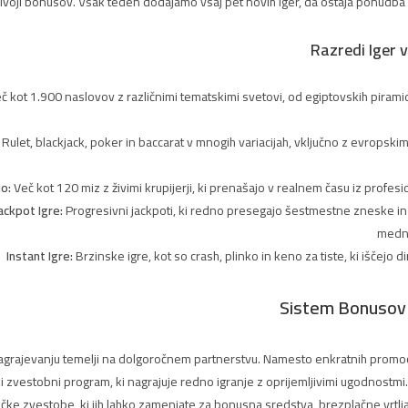
ivoji bonusov. Vsak teden dodajamo vsaj pet novih iger, da ostaja ponudba s
Razredi Iger 
č kot 1.900 naslovov z različnimi tematskimi svetovi, od egiptovskih pirami
Rulet, blackjack, poker in baccarat v mnogih variacijah, vključno z evropskim
no:
Več kot 120 miz z živimi krupijerji, ki prenašajo v realnem času iz profesi
ackpot Igre:
Progresivni jackpoti, ki redno presegajo šestmestne zneske in
medn
Instant Igre:
Brzinske igre, kot so crash, plinko in keno za tiste, ki iščejo 
Sistem Bonusov 
agrajevanju temelji na dolgoročnem partnerstvu. Namesto enkratnih promoc
 zvestobni program, ki nagrajuje redno igranje z oprijemljivimi ugodnostmi
čke zvestobe, ki jih lahko zamenjate za bonusna sredstva, brezplačne vrtlja