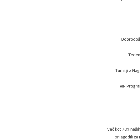
Dobrodošl
Teden
Turnirji z Nag
VIP Program
Več kot 70% naših
prilagodili z