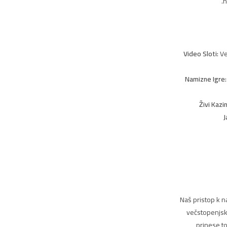
n
Video Sloti:
Ve
Namizne Igre:
Živi Kazi
J
Naš pristop k n
večstopenjski
prinese to