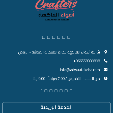
شركة أضواء الفاكهة لتجارة المنتجات الغذائية - الرياض
966558339898+
info@adwaafakeha.com
من السبت - الأخميس / 7:00 صباحاً - 9:00 ليلاً
الخدمة البريدية