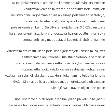
Hallittu pelaaminen ei ole ole meillemme pelkästään lain mukaan
vaadittava velvoite mutta tärkeä sitoutuminen käyttäjien
hyvinvointiin. Tarjoamme erilaisia keinoja pelaamisen säätelyyn,
sisältäen talletusrajat, pelauspausit sekä omaehtoisen
poissulkemisen keino. Selvitysten nojalla noin 0,5-2% väestöstä
kärsii peliongelmista, jonka johdosta varhainen puuttuminen sekä
ennaltaehkäisy muodostavat keskeisiä lähtökohtiamme.
Yhteistoiminta vastuullisen pelauksen järjestöjen kanssa takaa, että
esittämämme apu rakentuu tutkittuun tietoon ja parhaisiin
menetelmiin. Pelisuojien asettaminen on yksinkertaista sekä
nopeaa, että rajoituksia kykenee säätää ajankohtana vain
vastaamaan yksilöllistä tilannetta. Henkilökuntamme tulee harjoitettu
löytämään mahdollisia peliriippuvuuden oireita sekä ohjaamaan
käyttäjiä vaadittavan ohjauksen piiriin.
Lupauksemme turvalliseen ja läpinäkyvään palveluun heijastuu
kaikessa toiminnassamme. Toteutamme kokonaan Maltan saaren