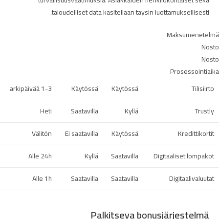
turvallisuusvaatimuksia. Asiakkaiden henkilökohtaiset sekä
taloudelliset data käsitellään täysin luottamuksellisesti.
Maksumenetelmä
Nosto
Nosto
Prosessointiaika
1-3 arkipäivää
Käytössä
Käytössä
Tilisiirto
Heti
Saatavilla
Kyllä
Trustly
Välitön
Ei saatavilla
Käytössä
Kredittikortit
Alle 24h
Kyllä
Saatavilla
Digitaaliset lompakot
Alle 1h
Saatavilla
Saatavilla
Digitaalivaluutat
Palkitseva bonusjärjestelmä