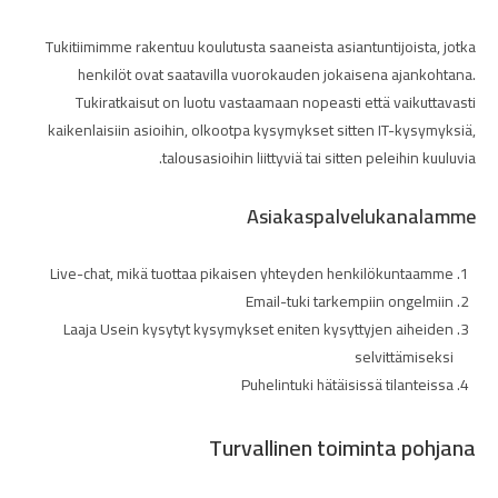
Tukitiimimme rakentuu koulutusta saaneista asiantuntijoista, jotka
henkilöt ovat saatavilla vuorokauden jokaisena ajankohtana.
Tukiratkaisut on luotu vastaamaan nopeasti että vaikuttavasti
kaikenlaisiin asioihin, olkootpa kysymykset sitten IT-kysymyksiä,
talousasioihin liittyviä tai sitten peleihin kuuluvia.
Asiakaspalvelukanalamme
Live-chat, mikä tuottaa pikaisen yhteyden henkilökuntaamme
Email-tuki tarkempiin ongelmiin
Laaja Usein kysytyt kysymykset eniten kysyttyjen aiheiden
selvittämiseksi
Puhelintuki hätäisissä tilanteissa
Turvallinen toiminta pohjana