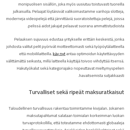
monipuolisen sisällön, joka myös uusiutuu toistuvasti tuoreilla
julkaisuilla. Pelaajat löytäisivät valikoimastamme vanhoja slotteja,
moderneja videopelejä että jännittäviä suoratoistettuja pelejä, joissa
pelissä aidot jakajat pelaavat suorana ammattistudioista.
Pelauksen sujuvuus edustaa yritykselle erittäin keskeistä, jonka
johdosta valitut pelit pyörivät moitteettomasti sekä työpöytälaitteella
että mobiililaitteilla.
käy nyt
antaa optimoidun käytettävyyden
välittämättä seikasta, millä laitteella käyttäjä toivoo viihdyttää itsensä.
Hakutyökalut sekä kategoriajako nopeuttavat mieltymyspelien
havaitsemista sutjakkaasti.
Turvalliset sekä ripeät maksuratkaisut
Taloudellinen turvallisuus rakentaa toimintamme kivijalan. Jokainen
maksutapahtumat salataan toimialan korkeimman luokan
turvaprotokollilla, että toteutamme ehdottomasti globaaleja