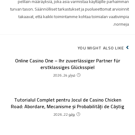
pelilain määräyksiä, joka asia varmistaa käyttäjille parhaimman
turvan tason. Säännölliset tarkastukset ja puolueettomat arvioinnit
takaavat, että kaikki toimintamme kohtaa toimialan vaativimpia
normeja.
YOU MIGHT ALSO LIKE
Online Casino One – Ihr zuverlässiger Partner für
erstklassiges Glücksspiel
فبراير 24, 2026
Tutorialul Complet pentru Jocul de Casino Chicken
Road: Abordare, Mecanisme și Probabilități de Câștig
يوليو 22, 2026