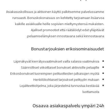
Asiakasuskollisuus ja aktiivinen käyttö palkitsemme palvelussamme
runsaasti. Bonuskokonaisuus on kehitetty tarjoamaan lisäarvoa
kaikille asiakkaalle heille sopivien mieltymystensä mukaisten.
Ajalliset promootiot että räätälöidyt edut ylläpitävät
pelaamiselämyksen innostavana sekä kiinnostavana.
Bonustarjouksien erikoisominaisuudet
Läpinäkyvät kierrätysvaatimukset vailla salaisia vaatimuksia
Säännölliset viikoittaiset bonukset aktiivisille pelaajille
Erikoisbonukset tuoreimpien pelituotteiden julkaisujen myötä
Henkilökohtaiset tarjoukset pelityylin mukaan
Lojaliteettiohjelma, joka järjestelmä tunnustaa kestävää
luottamusta
Osaava asiakaspalvelu ympäri 24h